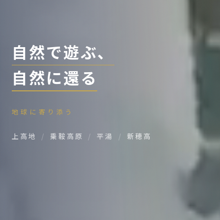
自然で遊ぶ、
自然に還る
地球に寄り添う
上高地
乗鞍高原
平湯
新穂高